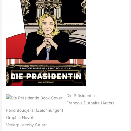
Die Präsidentin
Francois Durpaire (Autor)
Farid Boudjellal (Zeichnungen)
Graphic Novel
Verlag: Jacoby Stuart