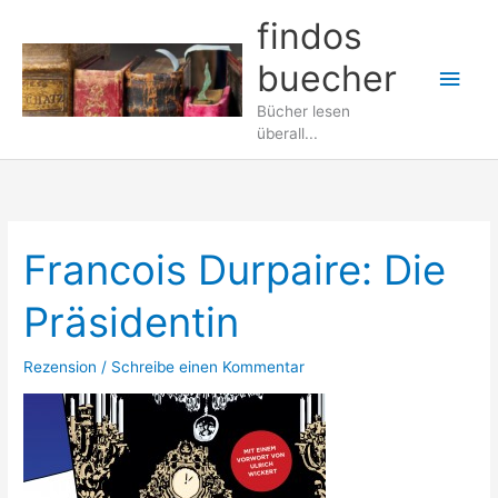
Zum
findos
Inhalt
buecher
springen
Hau
Bücher lesen
überall...
Francois Durpaire: Die
Präsidentin
Rezension
/
Schreibe einen Kommentar