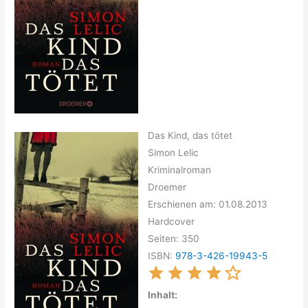
Das Kind, das tötet
Simon Lelic
Kriminalroman
Droemer
Erschienen am: 01.08.2013
Hardcover
Seiten: 350
ISBN:
978-3-426-19943-5
Inhalt: