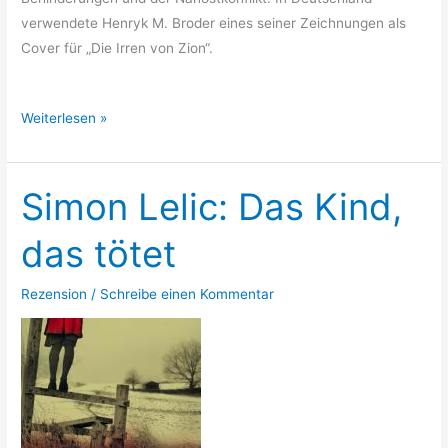
verwendete Henryk M. Broder eines seiner Zeichnungen als
Cover für „Die Irren von Zion“.
Francois
Weiterlesen »
Durpaire:
Die
Präsidentin
Simon Lelic: Das Kind,
das tötet
Rezension
/
Schreibe einen Kommentar