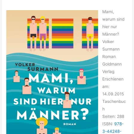
Mami,
warum sind
hier nur
Männer?
Volker
Surmann
Roman
Goldmann
Verlag
Erschienen
am:
14.09.2015
Taschenbuc
h
Seiten: 288
ISBN:
978-
3-44248-