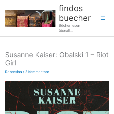
Zum
findos
Inhalt
buecher
springen
Hau
Bücher lesen
überall...
Susanne Kaiser: Obalski 1 – Riot
Girl
Rezension
/
2 Kommentare