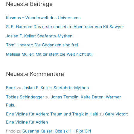
Neueste Beiträge
h
e
i
n
Kosmos – Wunderwelt des Universums
v
S. E. Harmon: Das erste und letzte Abenteuer von Kit Sawyer
Joslan F. Keller: Seefahrts-Mythen
Tomi Ungerer: Die Gedanken sind frei
Melissa Müller: Mit dir steht die Welt nicht still
Neueste Kommentare
Bock
zu
Joslan F. Keller: Seefahrts-Mythen
Tobias Schindegger
zu
Jonas Templin: Kalte Daten. Warmer
Puls.
Eine Violine für Adrien: Traum und Tragik in Haiti
zu
Gary Victor:
Eine Violine für Adrien
findo
zu
Susanne Kaiser: Obalski 1 – Riot Girl