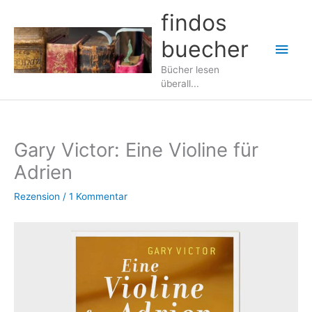
Zum
findos
Inhalt
buecher
springen
Hau
Bücher lesen
überall...
Gary Victor: Eine Violine für
Adrien
Rezension
/
1 Kommentar