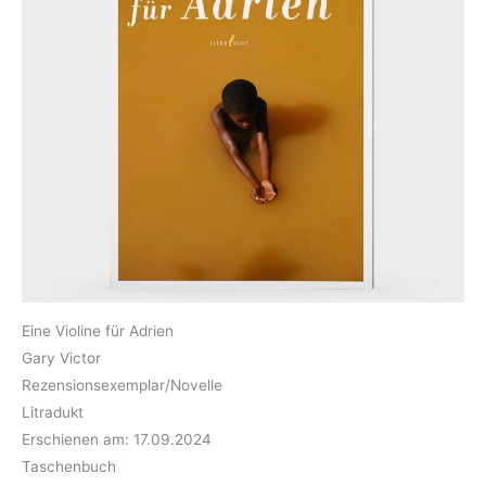
Eine Violine für Adrien
Gary Victor
Rezensionsexemplar/Novelle
Litradukt
Erschienen am: 17.09.2024
Taschenbuch