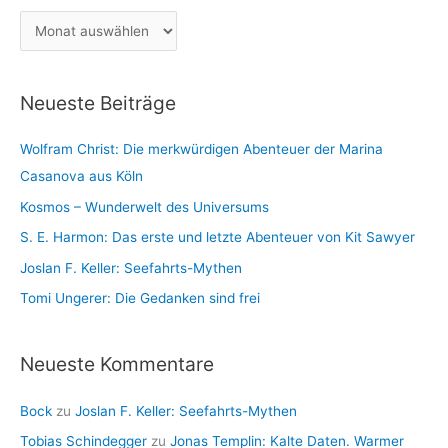
g
h
A
o
:
r
r
c
i
Neueste Beiträge
h
e
i
n
Wolfram Christ: Die merkwürdigen Abenteuer der Marina
v
Casanova aus Köln
Kosmos – Wunderwelt des Universums
S. E. Harmon: Das erste und letzte Abenteuer von Kit Sawyer
Joslan F. Keller: Seefahrts-Mythen
Tomi Ungerer: Die Gedanken sind frei
Neueste Kommentare
Bock
zu
Joslan F. Keller: Seefahrts-Mythen
Tobias Schindegger
zu
Jonas Templin: Kalte Daten. Warmer