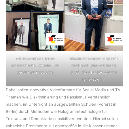
Mit innovativen Ideen
Nicolai Schwarzer und sein
interessieren. (Quelle: Nie
Sachbuch „Nie wieder ist
wieder ist jetzt e.V.)
jetzt“. (Quelle: Nie wieder
ist jetzt e.V.)
Dabei sollen innovative Videoformate für Social Media und TV
Themen wie Diskriminierung und Rassismus verständlich
machen, im Unterricht an ausgewählten Schulen (vorerst in
Berlin) durch Methoden wie Hologrammtechnologie für
Toleranz und Demokratie sensibilisiert werden. Hierbei sollen
zahlreiche Prominente in Lebensgröße in die Klassenzimmer