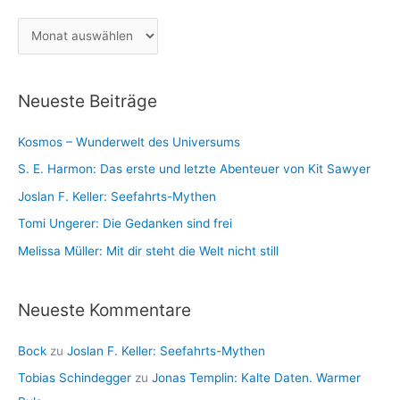
g
h
A
o
:
r
r
c
i
Neueste Beiträge
h
e
i
n
Kosmos – Wunderwelt des Universums
v
S. E. Harmon: Das erste und letzte Abenteuer von Kit Sawyer
Joslan F. Keller: Seefahrts-Mythen
Tomi Ungerer: Die Gedanken sind frei
Melissa Müller: Mit dir steht die Welt nicht still
Neueste Kommentare
Bock
zu
Joslan F. Keller: Seefahrts-Mythen
Tobias Schindegger
zu
Jonas Templin: Kalte Daten. Warmer