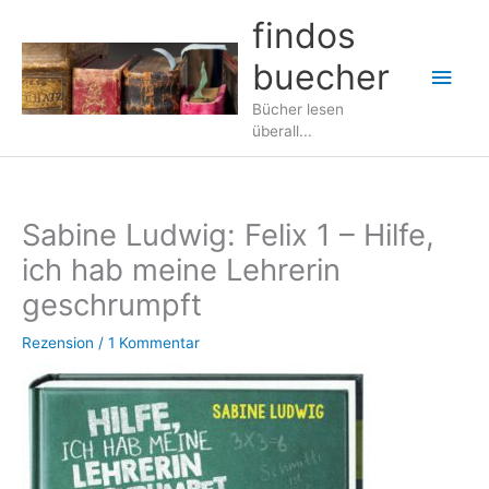
Zum
findos
Inhalt
buecher
springen
Hau
Bücher lesen
überall...
Sabine Ludwig: Felix 1 – Hilfe,
ich hab meine Lehrerin
geschrumpft
Rezension
/
1 Kommentar