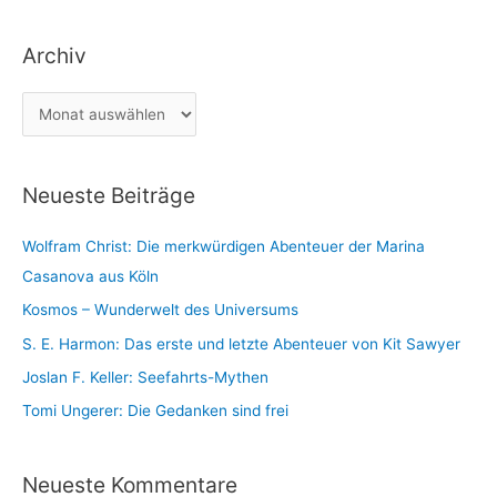
n
t
a
Archiv
e
c
g
h
A
o
:
r
r
c
i
Neueste Beiträge
h
e
i
n
Wolfram Christ: Die merkwürdigen Abenteuer der Marina
v
Casanova aus Köln
Kosmos – Wunderwelt des Universums
S. E. Harmon: Das erste und letzte Abenteuer von Kit Sawyer
Joslan F. Keller: Seefahrts-Mythen
Tomi Ungerer: Die Gedanken sind frei
Neueste Kommentare