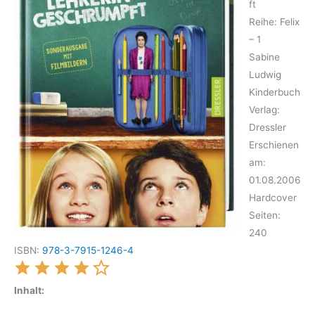
ft
Reihe: Felix
– 1
Sabine
Ludwig
Kinderbuch
Verlag:
Dressler
Erschienen
am:
01.08.2006
Hardcover
Seiten:
240
ISBN:
978-3-7915-1246-4
Inhalt: