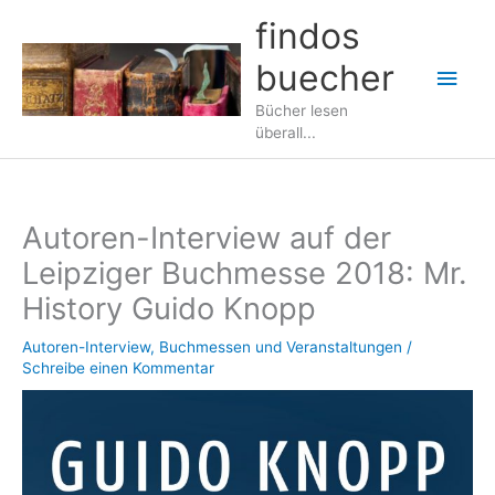
Zum
findos
Inhalt
buecher
springen
Hau
Bücher lesen
überall...
Autoren-Interview auf der
Leipziger Buchmesse 2018: Mr.
History Guido Knopp
Autoren-Interview
,
Buchmessen und Veranstaltungen
/
Schreibe einen Kommentar