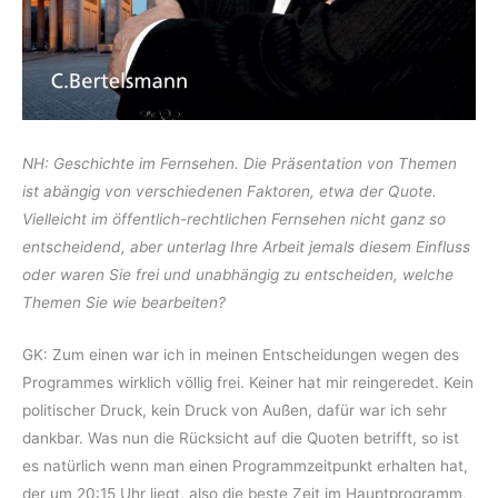
NH: Geschichte im Fernsehen. Die Präsentation von Themen
ist abängig von verschiedenen Faktoren, etwa der Quote.
Vielleicht im öffentlich-rechtlichen Fernsehen nicht ganz so
entscheidend, aber unterlag Ihre Arbeit jemals diesem Einfluss
oder waren Sie frei und unabhängig zu entscheiden, welche
Themen Sie wie bearbeiten?
GK: Zum einen war ich in meinen Entscheidungen wegen des
Programmes wirklich völlig frei. Keiner hat mir reingeredet. Kein
politischer Druck, kein Druck von Außen, dafür war ich sehr
dankbar. Was nun die Rücksicht auf die Quoten betrifft, so ist
es natürlich wenn man einen Programmzeitpunkt erhalten hat,
der um 20:15 Uhr liegt, also die beste Zeit im Hauptprogramm,