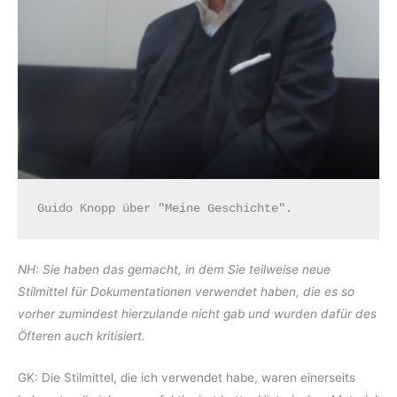
Guido Knopp über "Meine Geschichte".
NH: Sie haben das gemacht, in dem Sie teilweise neue
Stilmittel für Dokumentationen verwendet haben, die es so
vorher zumindest hierzulande nicht gab und wurden dafür des
Öfteren auch kritisiert.
GK: Die Stilmittel, die ich verwendet habe, waren einerseits