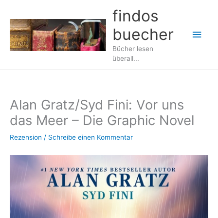
Zum
findos
Inhalt
buecher
springen
Hau
Bücher lesen
überall...
Alan Gratz/Syd Fini: Vor uns
das Meer – Die Graphic Novel
Rezension
/
Schreibe einen Kommentar