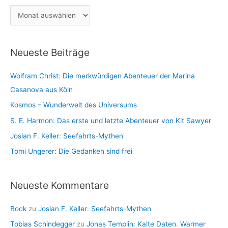
g
h
A
o
:
r
r
c
i
Neueste Beiträge
h
e
i
n
Wolfram Christ: Die merkwürdigen Abenteuer der Marina
v
Casanova aus Köln
Kosmos – Wunderwelt des Universums
S. E. Harmon: Das erste und letzte Abenteuer von Kit Sawyer
Joslan F. Keller: Seefahrts-Mythen
Tomi Ungerer: Die Gedanken sind frei
Neueste Kommentare
Bock
zu
Joslan F. Keller: Seefahrts-Mythen
Tobias Schindegger
zu
Jonas Templin: Kalte Daten. Warmer