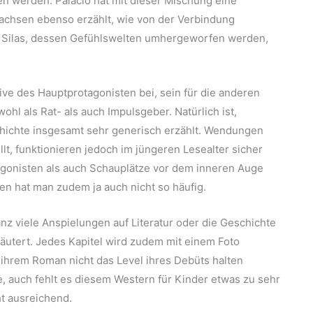
n werden. Palacio hat mit dieser Mischung eine
achsen ebenso erzählt, wie von der Verbindung
t Silas, dessen Gefühlswelten umhergeworfen werden,
ve des Hauptprotagonisten bei, sein für die anderen
hl als Rat- als auch Impulsgeber. Natürlich ist,
hichte insgesamt sehr generisch erzählt. Wendungen
t, funktionieren jedoch im jüngeren Lesealter sicher
tagonisten als auch Schauplätze vor dem inneren Auge
en hat man zudem ja auch nicht so häufig.
anz viele Anspielungen auf Literatur oder die Geschichte
rläutert. Jedes Kapitel wird zudem mit einem Foto
t ihrem Roman nicht das Level ihres Debüts halten
e, auch fehlt es diesem Western für Kinder etwas zu sehr
ht ausreichend.