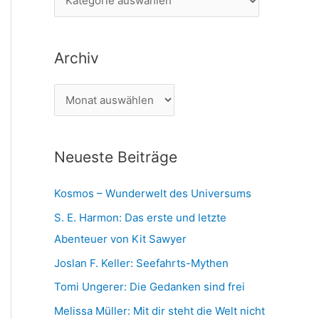
n
a
n
t
a
Archiv
e
c
g
h
A
o
:
r
r
c
i
Neueste Beiträge
h
e
i
n
Kosmos – Wunderwelt des Universums
v
S. E. Harmon: Das erste und letzte
Abenteuer von Kit Sawyer
Joslan F. Keller: Seefahrts-Mythen
Tomi Ungerer: Die Gedanken sind frei
Melissa Müller: Mit dir steht die Welt nicht