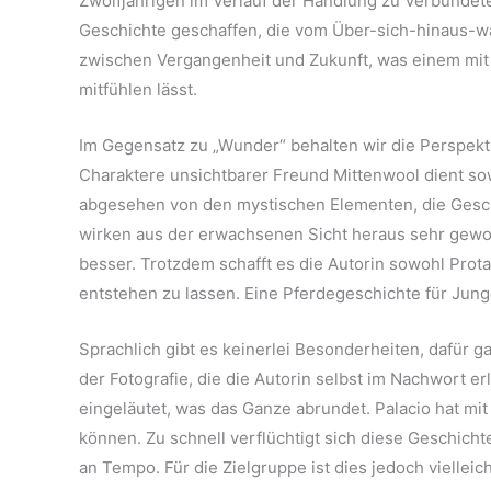
Zwölfjährigen im Verlauf der Handlung zu Verbündete
Geschichte geschaffen, die vom Über-sich-hinaus-w
zwischen Vergangenheit und Zukunft, was einem mi
mitfühlen lässt.
Im Gegensatz zu „Wunder“ behalten wir die Perspekti
Charaktere unsichtbarer Freund Mittenwool dient sowo
abgesehen von den mystischen Elementen, die Gesc
wirken aus der erwachsenen Sicht heraus sehr gewoll
besser. Trotzdem schafft es die Autorin sowohl Pro
entstehen zu lassen. Eine Pferdegeschichte für Jung
Sprachlich gibt es keinerlei Besonderheiten, dafür g
der Fotografie, die die Autorin selbst im Nachwort e
eingeläutet, was das Ganze abrundet. Palacio hat mi
können. Zu schnell verflüchtigt sich diese Geschicht
an Tempo. Für die Zielgruppe ist dies jedoch vielleic