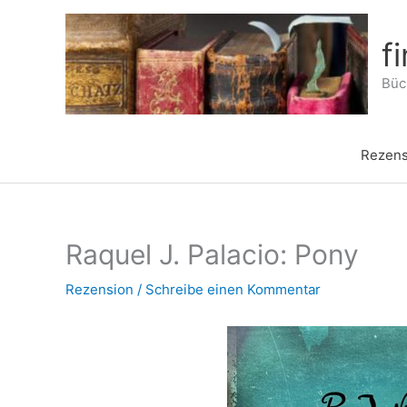
Zum
Inhalt
f
springen
Büch
Rezens
Raquel J. Palacio: Pony
Rezension
/
Schreibe einen Kommentar