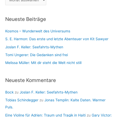
o
:
r
r
c
i
Neueste Beiträge
h
e
i
n
Kosmos – Wunderwelt des Universums
v
S. E. Harmon: Das erste und letzte Abenteuer von Kit Sawyer
Joslan F. Keller: Seefahrts-Mythen
Tomi Ungerer: Die Gedanken sind frei
Melissa Müller: Mit dir steht die Welt nicht still
Neueste Kommentare
Bock
zu
Joslan F. Keller: Seefahrts-Mythen
Tobias Schindegger
zu
Jonas Templin: Kalte Daten. Warmer
Puls.
Eine Violine für Adrien: Traum und Tragik in Haiti
zu
Gary Victor: