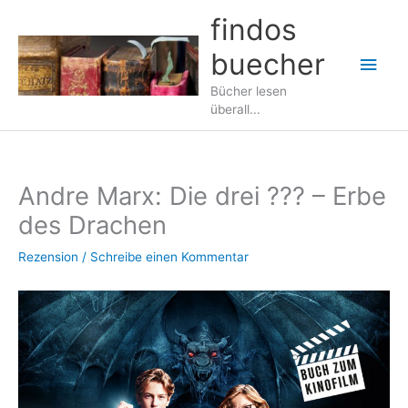
Zum
findos
Inhalt
buecher
springen
Hau
Bücher lesen
überall...
Andre Marx: Die drei ??? – Erbe
des Drachen
Rezension
/
Schreibe einen Kommentar