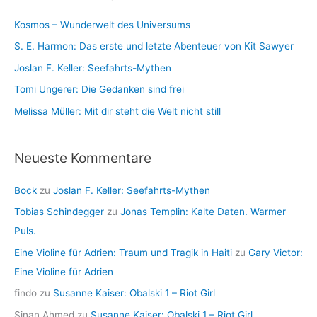
i
n
Kosmos – Wunderwelt des Universums
v
S. E. Harmon: Das erste und letzte Abenteuer von Kit Sawyer
Joslan F. Keller: Seefahrts-Mythen
Tomi Ungerer: Die Gedanken sind frei
Melissa Müller: Mit dir steht die Welt nicht still
Neueste Kommentare
Bock
zu
Joslan F. Keller: Seefahrts-Mythen
Tobias Schindegger
zu
Jonas Templin: Kalte Daten. Warmer
Puls.
Eine Violine für Adrien: Traum und Tragik in Haiti
zu
Gary Victor:
Eine Violine für Adrien
findo
zu
Susanne Kaiser: Obalski 1 – Riot Girl
Sinan Ahmed
zu
Susanne Kaiser: Obalski 1 – Riot Girl