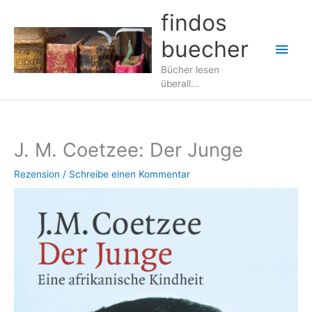
Zum
findos
Inhalt
buecher
springen
Hau
Bücher lesen
überall...
J. M. Coetzee: Der Junge
Rezension
/
Schreibe einen Kommentar