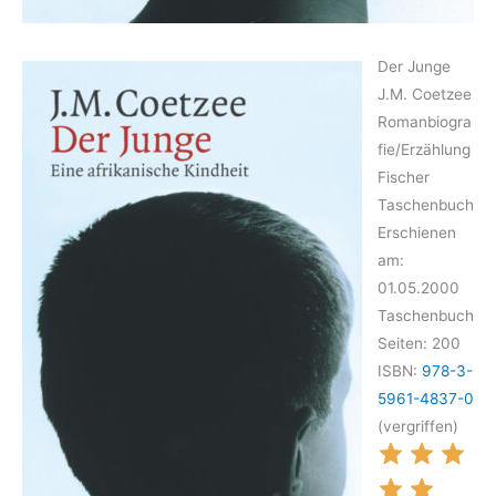
Der Junge
J.M. Coetzee
Romanbiogra
fie/Erzählung
Fischer
Taschenbuch
Erschienen
am:
01.05.2000
Taschenbuch
Seiten: 200
ISBN:
978-3-
5961-4837-0
(vergriffen)