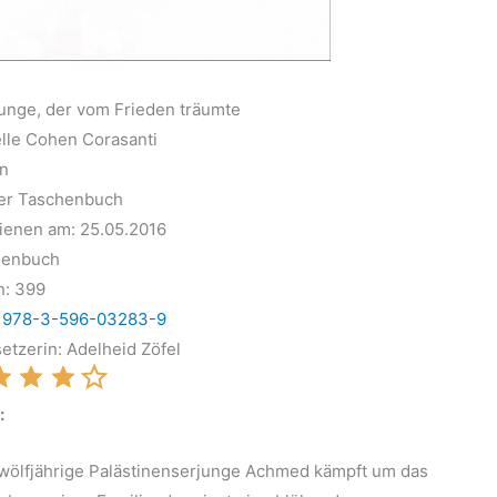
unge, der vom Frieden träumte
lle Cohen Corasanti
n
er Taschenbuch
ienen am: 25.05.2016
henbuch
n: 399
:
978-3-596-03283-9
etzerin: Adelheid Zöfel
:
wölfjährige Palästinenserjunge Achmed kämpft um das