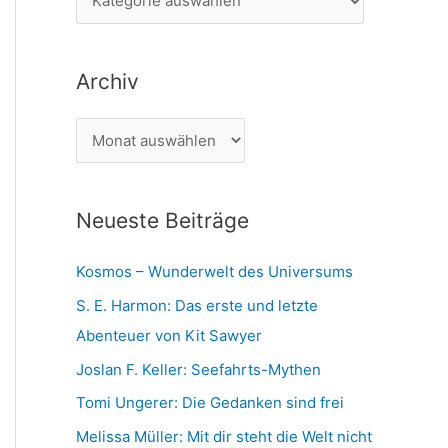
n
a
n
t
a
Archiv
e
c
g
h
A
o
:
r
r
c
i
Neueste Beiträge
h
e
i
n
Kosmos – Wunderwelt des Universums
v
S. E. Harmon: Das erste und letzte
Abenteuer von Kit Sawyer
Joslan F. Keller: Seefahrts-Mythen
Tomi Ungerer: Die Gedanken sind frei
Melissa Müller: Mit dir steht die Welt nicht