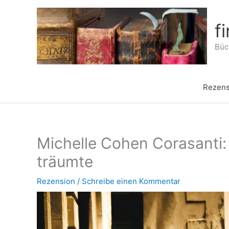
Zum
Inhalt
f
springen
Büch
Rezens
Michelle Cohen Corasanti:
träumte
Rezension
/
Schreibe einen Kommentar