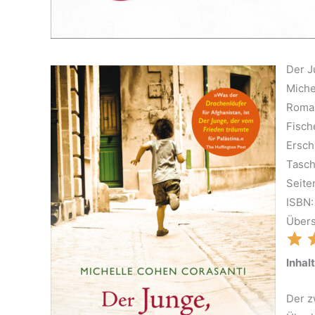
Der J
Miche
Roma
Fisch
Ersch
Tasc
Seite
ISBN
Übers
Inhalt
Der z