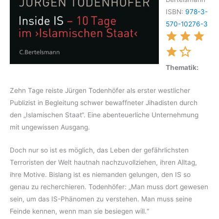
ISBN:
978-3-
570-10276-3
Thematik:
Zehn Tage reiste Jürgen Todenhöfer als erster westlicher
Publizist in Begleitung schwer bewaffneter Jihadisten durch
den „Islamischen Staat“. Eine abenteuerliche Unternehmung
mit ungewissen Ausgang.
Doch nur so ist es möglich, das Leben der gefährlichsten
Terroristen der Welt hautnah nachzuvollziehen, ihren Alltag,
ihre Motive. Bislang ist es niemanden gelungen, den IS so
genau zu recherchieren. Todenhöfer: „Man muss dort gewesen
sein, um das IS-Phänomen zu verstehen. Man muss seine
Feinde kennen, wenn man sie besiegen will.“