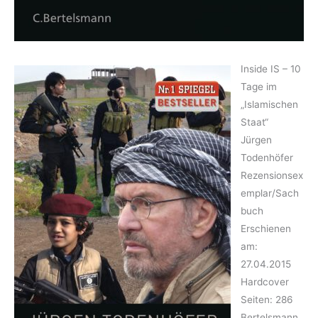
Inside IS – 10
Tage im
„Islamischen
Staat“
Jürgen
Todenhöfer
Rezensionsex
emplar/Sach
buch
Erschienen
am:
27.04.2015
Hardcover
Seiten: 286
Bertelsmann