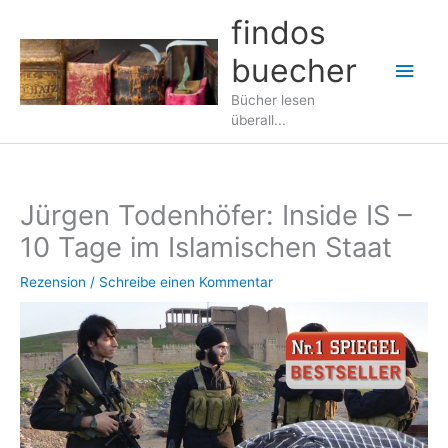
Zum
findos
Inhalt
buecher
springen
Hau
Bücher lesen
überall...
Jürgen Todenhöfer: Inside IS –
10 Tage im Islamischen Staat
Rezension
/
Schreibe einen Kommentar