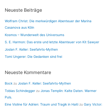
c
i
Neueste Beiträge
h
e
i
n
Wolfram Christ: Die merkwürdigen Abenteuer der Marina
v
Casanova aus Köln
Kosmos – Wunderwelt des Universums
S. E. Harmon: Das erste und letzte Abenteuer von Kit Sawyer
Joslan F. Keller: Seefahrts-Mythen
Tomi Ungerer: Die Gedanken sind frei
Neueste Kommentare
Bock
zu
Joslan F. Keller: Seefahrts-Mythen
Tobias Schindegger
zu
Jonas Templin: Kalte Daten. Warmer
Puls.
Eine Violine für Adrien: Traum und Tragik in Haiti
zu
Gary Victor: