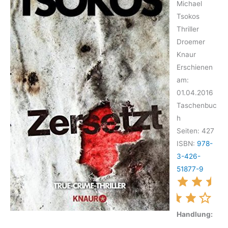
Michael
Tsokos
Thriller
Droemer
Knaur
Erschienen
am:
01.04.2016
Taschenbuc
h
Seiten: 427
ISBN:
978-
3-426-
51877-9
Handlung: