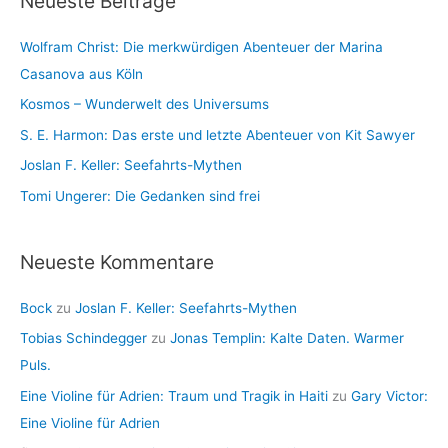
Neueste Beiträge
h
e
i
n
Wolfram Christ: Die merkwürdigen Abenteuer der Marina
v
Casanova aus Köln
Kosmos – Wunderwelt des Universums
S. E. Harmon: Das erste und letzte Abenteuer von Kit Sawyer
Joslan F. Keller: Seefahrts-Mythen
Tomi Ungerer: Die Gedanken sind frei
Neueste Kommentare
Bock
zu
Joslan F. Keller: Seefahrts-Mythen
Tobias Schindegger
zu
Jonas Templin: Kalte Daten. Warmer
Puls.
Eine Violine für Adrien: Traum und Tragik in Haiti
zu
Gary Victor:
Eine Violine für Adrien