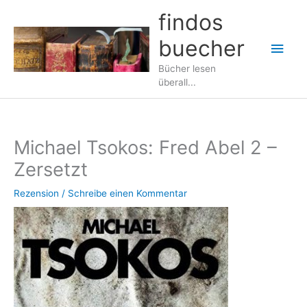
Zum
findos
Inhalt
buecher
springen
Hau
Bücher lesen
überall...
Michael Tsokos: Fred Abel 2 –
Zersetzt
Rezension
/
Schreibe einen Kommentar