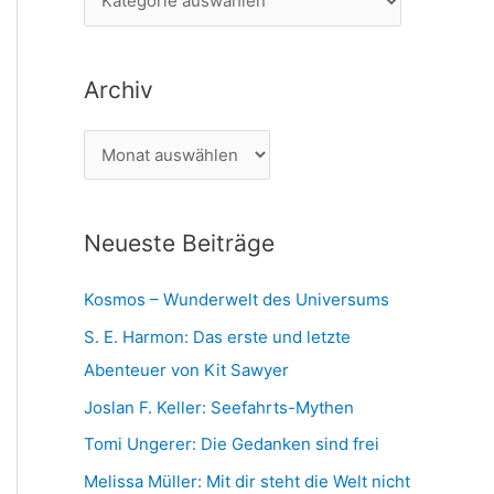
n
a
n
t
a
Archiv
e
c
g
h
A
o
:
r
r
c
i
Neueste Beiträge
h
e
i
n
Kosmos – Wunderwelt des Universums
v
S. E. Harmon: Das erste und letzte
Abenteuer von Kit Sawyer
Joslan F. Keller: Seefahrts-Mythen
Tomi Ungerer: Die Gedanken sind frei
Melissa Müller: Mit dir steht die Welt nicht