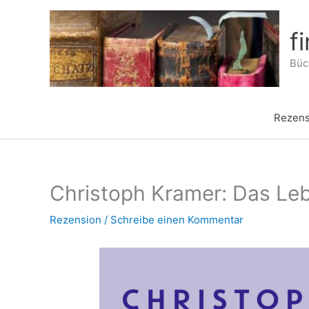
Zum
Inhalt
f
springen
Büch
Rezens
Christoph Kramer: Das Le
Rezension
/
Schreibe einen Kommentar