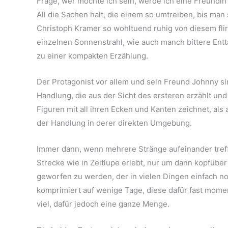
Frage, wer möchte ich sein, werde ich eine Freundin
All die Sachen halt, die einem so umtreiben, bis man
Christoph Kramer so wohltuend ruhig von diesem fl
einzelnen Sonnenstrahl, wie auch manch bittere Enttä
zu einer kompakten Erzählung.
Der Protagonist vor allem und sein Freund Johnny sin
Handlung, die aus der Sicht des ersteren erzählt und 
Figuren mit all ihren Ecken und Kanten zeichnet, al
der Handlung in derer direkten Umgebung.
Immer dann, wenn mehrere Stränge aufeinander treffe
Strecke wie in Zeitlupe erlebt, nur um dann kopfübe
geworfen zu werden, der in vielen Dingen einfach noc
komprimiert auf wenige Tage, diese dafür fast momen
viel, dafür jedoch eine ganze Menge.