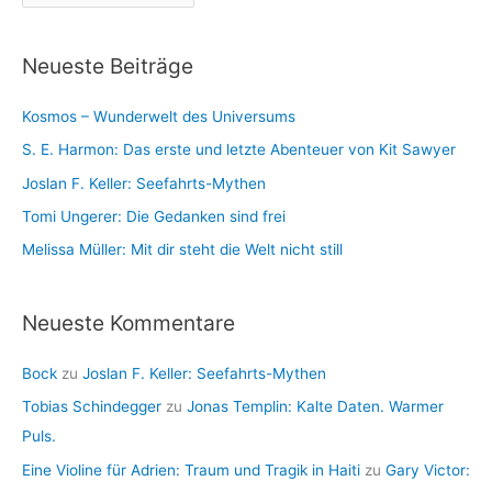
r
r
c
i
Neueste Beiträge
h
e
i
n
Kosmos – Wunderwelt des Universums
v
S. E. Harmon: Das erste und letzte Abenteuer von Kit Sawyer
Joslan F. Keller: Seefahrts-Mythen
Tomi Ungerer: Die Gedanken sind frei
Melissa Müller: Mit dir steht die Welt nicht still
Neueste Kommentare
Bock
zu
Joslan F. Keller: Seefahrts-Mythen
Tobias Schindegger
zu
Jonas Templin: Kalte Daten. Warmer
Puls.
Eine Violine für Adrien: Traum und Tragik in Haiti
zu
Gary Victor: