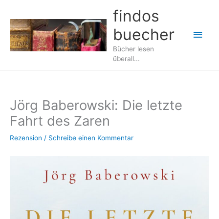
Zum
findos
Inhalt
buecher
springen
Hau
Bücher lesen
überall...
Jörg Baberowski: Die letzte
Fahrt des Zaren
Rezension
/
Schreibe einen Kommentar