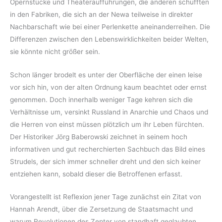
Opernstücke und Theateraufführungen, die anderen schufften
in den Fabriken, die sich an der Newa teilweise in direkter
Nachbarschaft wie bei einer Perlenkette aneinanderreihen. Die
Differenzen zwischen den Lebenswirklichkeiten beider Welten,
sie könnte nicht größer sein.
Schon länger brodelt es unter der Oberfläche der einen leise
vor sich hin, von der alten Ordnung kaum beachtet oder ernst
genommen. Doch innerhalb weniger Tage kehren sich die
Verhältnisse um, versinkt Russland in Anarchie und Chaos und
die Herren von einst müssen plötzlich um ihr Leben fürchten.
Der Historiker Jörg Baberowski zeichnet in seinem hoch
informativen und gut recherchierten Sachbuch das Bild eines
Strudels, der sich immer schneller dreht und den sich keiner
entziehen kann, sobald dieser die Betroffenen erfasst.
Vorangestellt ist Reflexion jener Tage zunächst ein Zitat von
Hannah Arendt, über die Zersetzung de Staatsmacht und
warum Revolutionen des Zepter von standhaft geglaubten