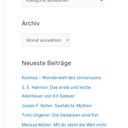
n
a
n
t
a
Archiv
e
c
g
h
A
o
:
r
r
c
i
Neueste Beiträge
h
e
i
n
Kosmos – Wunderwelt des Universums
v
S. E. Harmon: Das erste und letzte
Abenteuer von Kit Sawyer
Joslan F. Keller: Seefahrts-Mythen
Tomi Ungerer: Die Gedanken sind frei
Melissa Müller: Mit dir steht die Welt nicht