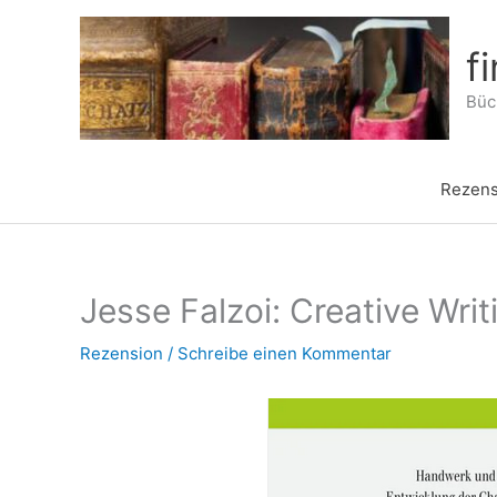
Zum
Inhalt
f
springen
Büch
Rezens
Jesse Falzoi: Creative Writ
Rezension
/
Schreibe einen Kommentar