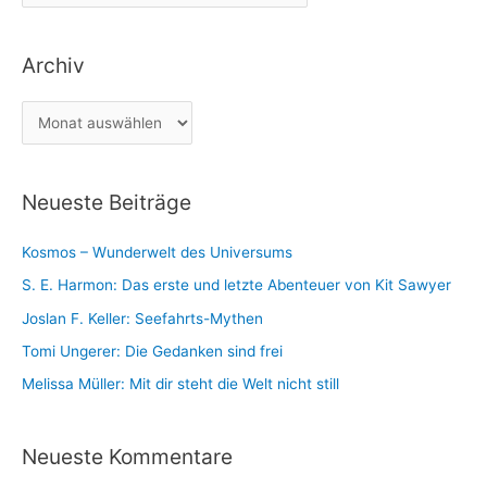
a
n
t
a
Archiv
e
c
g
h
A
o
:
r
r
c
i
Neueste Beiträge
h
e
i
n
Kosmos – Wunderwelt des Universums
v
S. E. Harmon: Das erste und letzte Abenteuer von Kit Sawyer
Joslan F. Keller: Seefahrts-Mythen
Tomi Ungerer: Die Gedanken sind frei
Melissa Müller: Mit dir steht die Welt nicht still
Neueste Kommentare