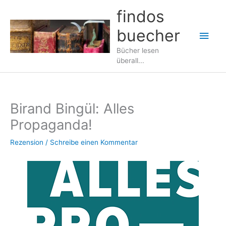
Zum
findos
Inhalt
buecher
springen
Hau
Bücher lesen
überall...
Birand Bingül: Alles
Propaganda!
Rezension
/
Schreibe einen Kommentar