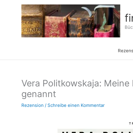
Zum
Inhalt
f
springen
Büch
Rezens
Vera Politkowskaja: Meine 
genannt
Rezension
/
Schreibe einen Kommentar