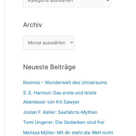
n
a
n
t
a
Archiv
e
c
g
h
A
o
:
r
r
c
i
Neueste Beiträge
h
e
i
n
Kosmos – Wunderwelt des Universums
v
S. E. Harmon: Das erste und letzte
Abenteuer von Kit Sawyer
Joslan F. Keller: Seefahrts-Mythen
Tomi Ungerer: Die Gedanken sind frei
Melissa Müller: Mit dir steht die Welt nicht