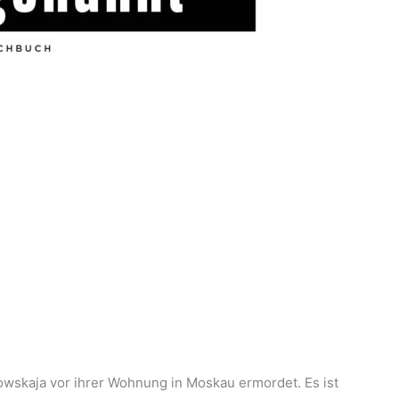
kowskaja vor ihrer Wohnung in Moskau ermordet. Es ist