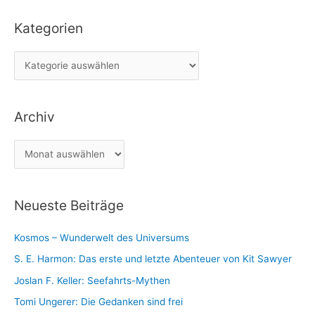
c
Kategorien
h
e
K
n
a
n
t
a
Archiv
e
c
g
h
A
o
:
r
r
c
i
Neueste Beiträge
h
e
i
n
Kosmos – Wunderwelt des Universums
v
S. E. Harmon: Das erste und letzte Abenteuer von Kit Sawyer
Joslan F. Keller: Seefahrts-Mythen
Tomi Ungerer: Die Gedanken sind frei