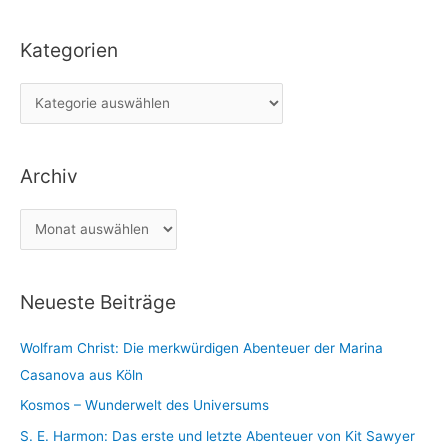
c
Kategorien
h
e
K
n
a
n
t
a
Archiv
e
c
g
h
A
o
:
r
r
c
i
Neueste Beiträge
h
e
i
n
Wolfram Christ: Die merkwürdigen Abenteuer der Marina
v
Casanova aus Köln
Kosmos – Wunderwelt des Universums
S. E. Harmon: Das erste und letzte Abenteuer von Kit Sawyer