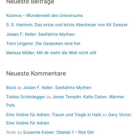
Neueste Beiträge
h
e
i
n
Kosmos – Wunderwelt des Universums
v
S. E. Harmon: Das erste und letzte Abenteuer von Kit Sawyer
Joslan F. Keller: Seefahrts-Mythen
Tomi Ungerer: Die Gedanken sind frei
Melissa Müller: Mit dir steht die Welt nicht still
Neueste Kommentare
Bock
zu
Joslan F. Keller: Seefahrts-Mythen
Tobias Schindegger
zu
Jonas Templin: Kalte Daten. Warmer
Puls.
Eine Violine für Adrien: Traum und Tragik in Haiti
zu
Gary Victor:
Eine Violine für Adrien
findo
zu
Susanne Kaiser: Obalski 1 – Riot Girl