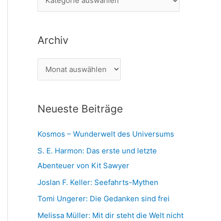
n
a
n
t
a
Archiv
e
c
g
h
A
o
:
r
r
c
i
Neueste Beiträge
h
e
i
n
Kosmos – Wunderwelt des Universums
v
S. E. Harmon: Das erste und letzte
Abenteuer von Kit Sawyer
Joslan F. Keller: Seefahrts-Mythen
Tomi Ungerer: Die Gedanken sind frei
Melissa Müller: Mit dir steht die Welt nicht