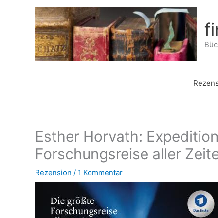
Zum
Inhalt
f
springen
Büch
Rezens
Esther Horvath: Expedition
Forschungsreise aller Zeit
Rezension
/
1 Kommentar