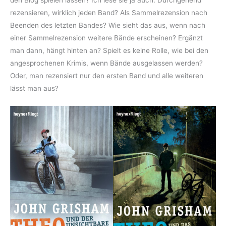
den Blog spielen lassen? Ich lese sie ja auch. Durchgehend
rezensieren, wirklich jeden Band? Als Sammelrezension nach
Beenden des letzten Bandes? Wie sieht das aus, wenn nach
einer Sammelrezension weitere Bände erscheinen? Ergänzt
man dann, hängt hinten an? Spielt es keine Rolle, wie bei den
angesprochenen Krimis, wenn Bände ausgelassen werden?
Oder, man rezensiert nur den ersten Band und alle weiteren
lässt man aus?