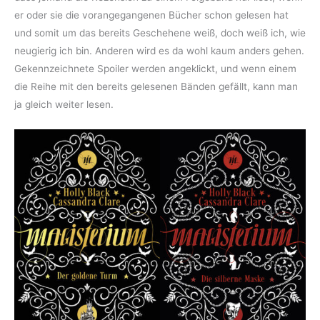
er oder sie die vorangegangenen Bücher schon gelesen hat
und somit um das bereits Geschehene weiß, doch weiß ich, wie
neugierig ich bin. Anderen wird es da wohl kaum anders gehen.
Gekennzeichnete Spoiler werden angeklickt, und wenn einem
die Reihe mit den bereits gelesenen Bänden gefällt, kann man
ja gleich weiter lesen.