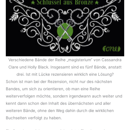
Verschiedene Bände der Reihe „magisterium“ von Cassandra
Clare und Holly Black. Insgesamt sind es fünf Bände, anstatt
drei. Ist mit Lücke rezensieren wirklich eine Lösung?
Schon ist man bei der Rezension, nicht nur des nächsten
Bandes, um sich zu orientieren, ob man eine Reihe
weiterverfolgen möchte, sondern irgendwann auch weiter und
kennt dann schon den Inhalt des übernächsten und aller
weiteren Bände, ohne den Weg dahin durch die wirklichen
Buchseiten verfolgt zu haben.