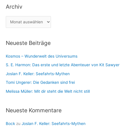
a
Archiv
e
c
g
h
A
o
:
r
r
c
i
Neueste Beiträge
h
e
i
n
Kosmos – Wunderwelt des Universums
v
S. E. Harmon: Das erste und letzte Abenteuer von Kit Sawyer
Joslan F. Keller: Seefahrts-Mythen
Tomi Ungerer: Die Gedanken sind frei
Melissa Müller: Mit dir steht die Welt nicht still
Neueste Kommentare
Bock
zu
Joslan F. Keller: Seefahrts-Mythen