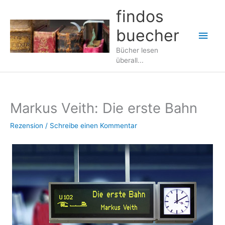
Zum
findos
Inhalt
buecher
springen
Hau
Bücher lesen
überall...
Markus Veith: Die erste Bahn
Rezension
/
Schreibe einen Kommentar