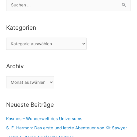
S
u
c
Kategorien
h
e
K
n
a
n
t
a
Archiv
e
c
g
h
A
o
:
r
r
c
i
Neueste Beiträge
h
e
i
n
Kosmos – Wunderwelt des Universums
v
S. E. Harmon: Das erste und letzte Abenteuer von Kit Sawyer