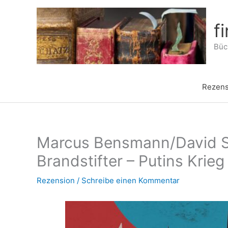
Zum
Inhalt
f
springen
Büch
Rezens
Marcus Bensmann/David S
Brandstifter – Putins Kri
Rezension
/
Schreibe einen Kommentar