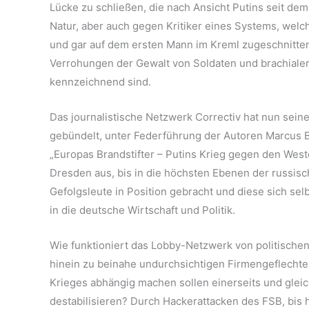
Lücke zu schließen, die nach Ansicht Putins seit dem
Natur, aber auch gegen Kritiker eines Systems, wel
und gar auf dem ersten Mann im Kreml zugeschnitten 
Verrohungen der Gewalt von Soldaten und brachiale
kennzeichnend sind.
Das journalistische Netzwerk Correctiv hat nun sein
gebündelt, unter Federführung der Autoren Marcus
„Europas Brandstifter – Putins Krieg gegen den Wes
Dresden aus, bis in die höchsten Ebenen der russisch
Gefolgsleute in Position gebracht und diese sich selb
in die deutsche Wirtschaft und Politik.
Wie funktioniert das Lobby-Netzwerk von politische
hinein zu beinahe undurchsichtigen Firmengeflechte
Krieges abhängig machen sollen einerseits und gle
destabilisieren? Durch Hackerattacken des FSB, bis 