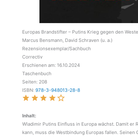
Europas Brandstifter – Putins Krieg gegen den West
Marcus Bensmann, David Schraven (u. a.)
Rezensionsexemplar/Sachbuch
Correctiv
Erschienen am: 16.10.2024
Taschenbuch
Seiten: 208
ISBN:
978-3-948013-28-8
Inhalt:
Wladimir Putins Einfluss in Europa wächst. Damit e
kann, muss die Westbindung Europas fallen. Seinen G