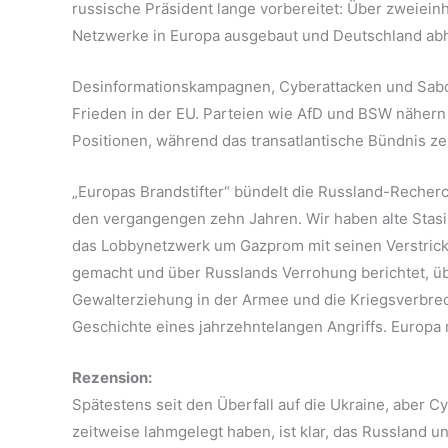
russische Präsident lange vorbereitet: Über zweiein
Netzwerke in Europa ausgebaut und Deutschland ab
Desinformationskampagnen, Cyberattacken und Sabot
Frieden in der EU. Parteien wie AfD und BSW nähern
Positionen, während das transatlantische Bündnis zer
„Europas Brandstifter“ bündelt die Russland-Reche
den vergangengen zehn Jahren. Wir haben alte Stasi
das Lobbynetzwerk um Gazprom mit seinen Verstrickun
gemacht und über Russlands Verrohung berichtet, übe
Gewalterziehung in der Armee und die Kriegsverbrec
Geschichte eines jahrzehntelangen Angriffs. Europa m
Rezension:
Spätestens seit den Überfall auf die Ukraine, aber 
zeitweise lahmgelegt haben, ist klar, das Russland un