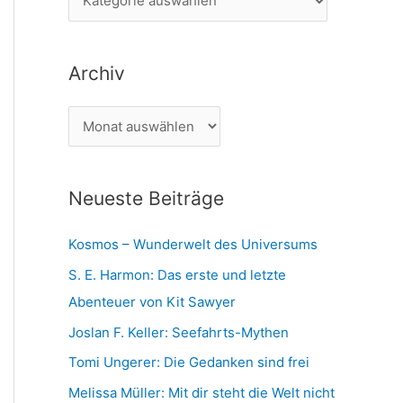
n
a
n
t
a
Archiv
e
c
g
h
A
o
:
r
r
c
i
Neueste Beiträge
h
e
i
n
Kosmos – Wunderwelt des Universums
v
S. E. Harmon: Das erste und letzte
Abenteuer von Kit Sawyer
Joslan F. Keller: Seefahrts-Mythen
Tomi Ungerer: Die Gedanken sind frei
Melissa Müller: Mit dir steht die Welt nicht