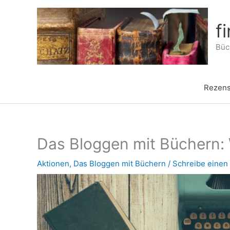
Zum
Inhalt
f
springen
Büch
Rezens
Das Bloggen mit Büchern:
Aktionen
,
Das Bloggen mit Büchern
/
Schreibe eine