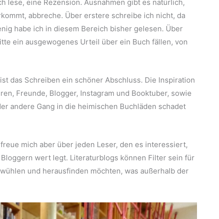
ch lese, eine Rezension. Ausnahmen gibt es natürlich,
rkommt, abbreche. Über erstere schreibe ich nicht, da
nig habe ich in diesem Bereich bisher gelesen. Über
bitte ein ausgewogenes Urteil über ein Buch fällen, von
ist das Schreiben ein schöner Abschluss. Die Inspiration
uren, Freunde, Blogger, Instagram und Booktuber, sowie
oder andere Gang in die heimischen Buchläden schadet
 freue mich aber über jeden Leser, den es interessiert,
oggern wert legt. Literaturblogs können Filter sein für
ge wühlen und herausfinden möchten, was außerhalb der