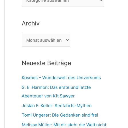
n
a
n
t
a
Archiv
e
c
g
h
A
o
:
r
r
c
i
Neueste Beiträge
h
e
i
n
Kosmos – Wunderwelt des Universums
v
S. E. Harmon: Das erste und letzte
Abenteuer von Kit Sawyer
Joslan F. Keller: Seefahrts-Mythen
Tomi Ungerer: Die Gedanken sind frei
Melissa Müller: Mit dir steht die Welt nicht