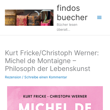
Zum
findos
Inhalt
buecher
springen
Hau
Bücher lesen
überall...
Kurt Fricke/Christoph Werner:
Michel de Montaigne –
Philosoph der Lebenskunst
Rezension
/
Schreibe einen Kommentar