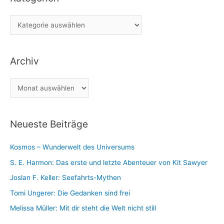
e
K
n
a
n
t
a
Archiv
e
c
g
h
A
o
:
r
r
c
i
Neueste Beiträge
h
e
i
n
Kosmos – Wunderwelt des Universums
v
S. E. Harmon: Das erste und letzte Abenteuer von Kit Sawyer
Joslan F. Keller: Seefahrts-Mythen
Tomi Ungerer: Die Gedanken sind frei
Melissa Müller: Mit dir steht die Welt nicht still