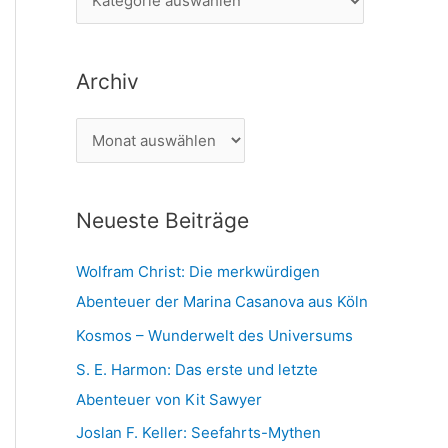
n
a
n
t
a
Archiv
e
c
g
h
A
o
:
r
r
c
i
Neueste Beiträge
h
e
i
n
Wolfram Christ: Die merkwürdigen
v
Abenteuer der Marina Casanova aus Köln
Kosmos – Wunderwelt des Universums
S. E. Harmon: Das erste und letzte
Abenteuer von Kit Sawyer
Joslan F. Keller: Seefahrts-Mythen