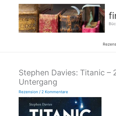
Zum
Inhalt
f
springen
Büch
Rezens
Stephen Davies: Titanic –
Untergang
Rezension
/
2 Kommentare