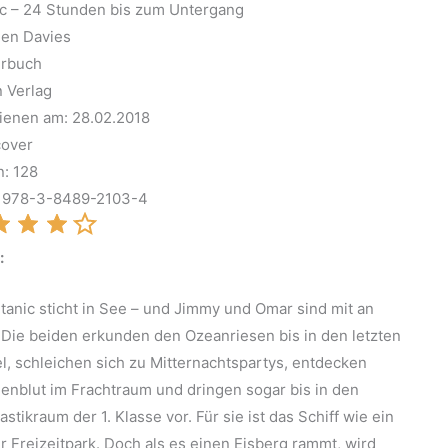
ic – 24 Stunden bis zum Untergang
en Davies
erbuch
n Verlag
ienen am: 28.02.2018
cover
n: 128
: 978-3-8489-2103-4
:
itanic sticht in See – und Jimmy und Omar sind mit an
 Die beiden erkunden den Ozeanriesen bis in den letzten
l, schleichen sich zu Mitternachtspartys, entdecken
enblut im Frachtraum und dringen sogar bis in den
stikraum der 1. Klasse vor. Für sie ist das Schiff wie ein
r Freizeitpark. Doch als es einen Eisberg rammt, wird