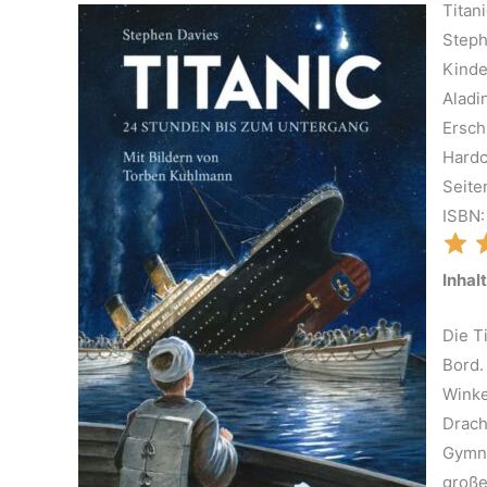
Titan
Steph
Kind
Aladi
Ersch
Hard
Seite
ISBN
Inhalt
Die T
Bord.
Winke
Drach
Gymna
große