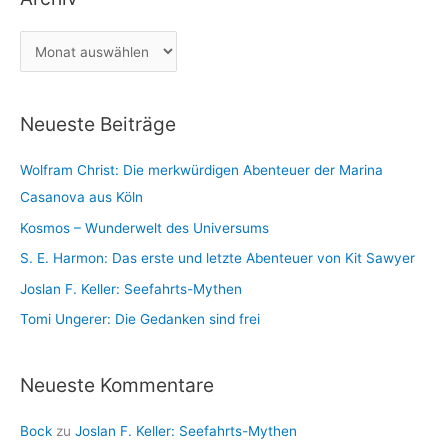
c
g
h
A
o
:
r
r
c
i
Neueste Beiträge
h
e
i
n
Wolfram Christ: Die merkwürdigen Abenteuer der Marina
v
Casanova aus Köln
Kosmos – Wunderwelt des Universums
S. E. Harmon: Das erste und letzte Abenteuer von Kit Sawyer
Joslan F. Keller: Seefahrts-Mythen
Tomi Ungerer: Die Gedanken sind frei
Neueste Kommentare
Bock
zu
Joslan F. Keller: Seefahrts-Mythen