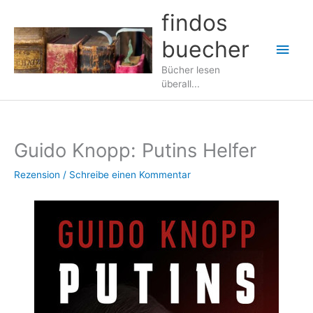
Zum
findos
Inhalt
buecher
springen
Hau
Bücher lesen
überall...
Guido Knopp: Putins Helfer
Rezension
/
Schreibe einen Kommentar