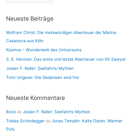
r
r
c
i
Neueste Beiträge
h
e
i
n
Wolfram Christ: Die merkwürdigen Abenteuer der Marina
v
Casanova aus Köln
Kosmos – Wunderwelt des Universums
S. E. Harmon: Das erste und letzte Abenteuer von Kit Sawyer
Joslan F. Keller: Seefahrts-Mythen
Tomi Ungerer: Die Gedanken sind frei
Neueste Kommentare
Bock
zu
Joslan F. Keller: Seefahrts-Mythen
Tobias Schindegger
zu
Jonas Templin: Kalte Daten. Warmer
Puls.