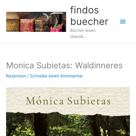
Zum
findos
Inhalt
buecher
springen
Hau
Bücher lesen
überall...
Monica Subietas: Waldinneres
Rezension
/
Schreibe einen Kommentar