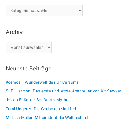
e
K
n
a
n
t
a
Archiv
e
c
g
h
A
o
:
r
r
c
i
Neueste Beiträge
h
e
i
n
Kosmos – Wunderwelt des Universums
v
S. E. Harmon: Das erste und letzte Abenteuer von Kit Sawyer
Joslan F. Keller: Seefahrts-Mythen
Tomi Ungerer: Die Gedanken sind frei
Melissa Müller: Mit dir steht die Welt nicht still