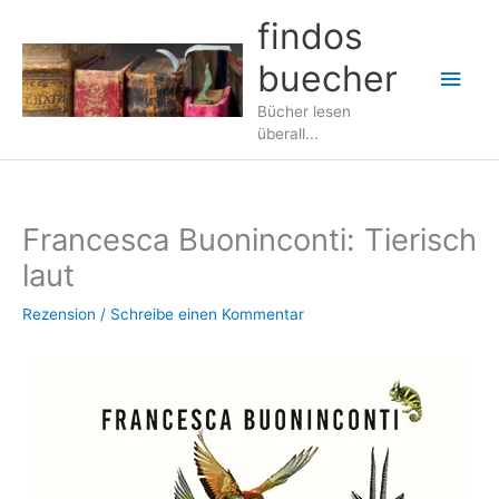
Zum
findos
Inhalt
buecher
springen
Hau
Bücher lesen
überall...
Francesca Buoninconti: Tierisch
laut
Rezension
/
Schreibe einen Kommentar