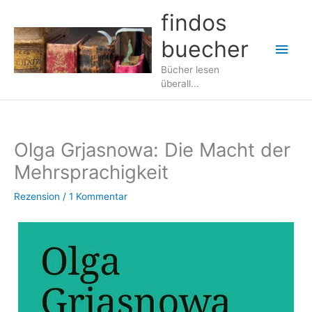
Zum
findos
Inhalt
buecher
springen
Hau
Bücher lesen
überall...
Olga Grjasnowa: Die Macht der
Mehrsprachigkeit
Rezension
/
1 Kommentar