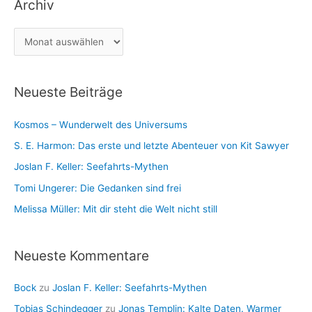
Archiv
e
c
g
h
A
o
:
r
r
c
i
Neueste Beiträge
h
e
i
n
Kosmos – Wunderwelt des Universums
v
S. E. Harmon: Das erste und letzte Abenteuer von Kit Sawyer
Joslan F. Keller: Seefahrts-Mythen
Tomi Ungerer: Die Gedanken sind frei
Melissa Müller: Mit dir steht die Welt nicht still
Neueste Kommentare
Bock
zu
Joslan F. Keller: Seefahrts-Mythen
Tobias Schindegger
zu
Jonas Templin: Kalte Daten. Warmer