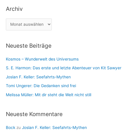
t
a
Archiv
e
c
g
h
A
o
:
r
r
c
i
Neueste Beiträge
h
e
i
n
Kosmos – Wunderwelt des Universums
v
S. E. Harmon: Das erste und letzte Abenteuer von Kit Sawyer
Joslan F. Keller: Seefahrts-Mythen
Tomi Ungerer: Die Gedanken sind frei
Melissa Müller: Mit dir steht die Welt nicht still
Neueste Kommentare
Bock
zu
Joslan F. Keller: Seefahrts-Mythen