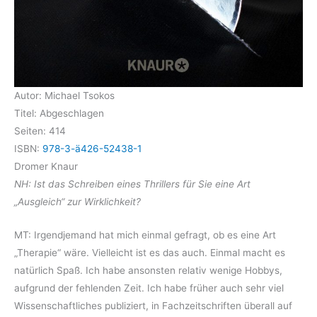
Autor: Michael Tsokos
Titel: Abgeschlagen
Seiten: 414
ISBN:
978-3-ä426-52438-1
Dromer Knaur
NH: Ist das Schreiben eines Thrillers für Sie eine Art
„Ausgleich“ zur Wirklichkeit?
MT: Irgendjemand hat mich einmal gefragt, ob es eine Art
„Therapie“ wäre. Vielleicht ist es das auch. Einmal macht es
natürlich Spaß. Ich habe ansonsten relativ wenige Hobbys,
aufgrund der fehlenden Zeit. Ich habe früher auch sehr viel
Wissenschaftliches publiziert, in Fachzeitschriften überall auf