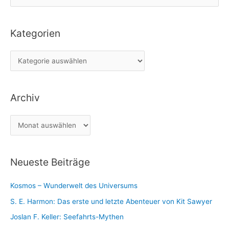
u
c
Kategorien
h
e
K
n
a
n
t
a
Archiv
e
c
g
h
A
o
:
r
r
c
i
Neueste Beiträge
h
e
i
n
Kosmos – Wunderwelt des Universums
v
S. E. Harmon: Das erste und letzte Abenteuer von Kit Sawyer
Joslan F. Keller: Seefahrts-Mythen