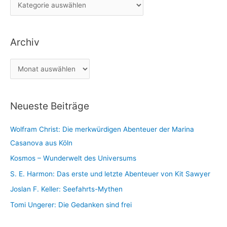
K
n
a
n
t
a
Archiv
e
c
g
h
A
o
:
r
r
c
i
Neueste Beiträge
h
e
i
n
Wolfram Christ: Die merkwürdigen Abenteuer der Marina
v
Casanova aus Köln
Kosmos – Wunderwelt des Universums
S. E. Harmon: Das erste und letzte Abenteuer von Kit Sawyer
Joslan F. Keller: Seefahrts-Mythen
Tomi Ungerer: Die Gedanken sind frei