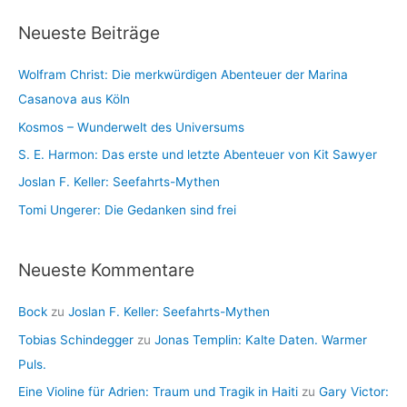
c
i
Neueste Beiträge
h
e
i
n
Wolfram Christ: Die merkwürdigen Abenteuer der Marina
v
Casanova aus Köln
Kosmos – Wunderwelt des Universums
S. E. Harmon: Das erste und letzte Abenteuer von Kit Sawyer
Joslan F. Keller: Seefahrts-Mythen
Tomi Ungerer: Die Gedanken sind frei
Neueste Kommentare
Bock
zu
Joslan F. Keller: Seefahrts-Mythen
Tobias Schindegger
zu
Jonas Templin: Kalte Daten. Warmer
Puls.
Eine Violine für Adrien: Traum und Tragik in Haiti
zu
Gary Victor: