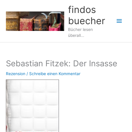
Zum
findos
Inhalt
buecher
springen
Hau
Bücher lesen
überall...
Sebastian Fitzek: Der Insasse
Rezension
/
Schreibe einen Kommentar