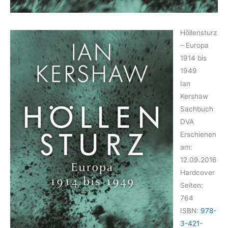
Höllensturz
– Europa
1914 bis
1949
Ian
Kershaw
Sachbuch
DVA
Erschienen
am:
12.09.2016
Hardcover
Seiten:
764
ISBN:
978-
3-421-