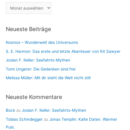
g
h
A
o
:
r
r
c
i
Neueste Beiträge
h
e
i
n
Kosmos – Wunderwelt des Universums
v
S. E. Harmon: Das erste und letzte Abenteuer von Kit Sawyer
Joslan F. Keller: Seefahrts-Mythen
Tomi Ungerer: Die Gedanken sind frei
Melissa Müller: Mit dir steht die Welt nicht still
Neueste Kommentare
Bock
zu
Joslan F. Keller: Seefahrts-Mythen
Tobias Schindegger
zu
Jonas Templin: Kalte Daten. Warmer
Puls.