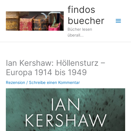
Zum
findos
Inhalt
buecher
springen
Hau
Bücher lesen
überall...
Ian Kershaw: Höllensturz –
Europa 1914 bis 1949
Rezension
/
Schreibe einen Kommentar