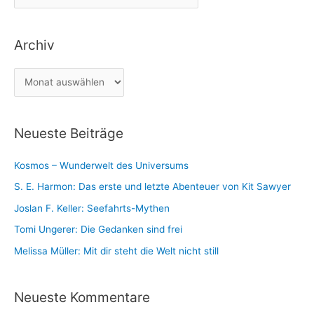
a
n
t
a
Archiv
e
c
g
h
A
o
:
r
r
c
i
Neueste Beiträge
h
e
i
n
Kosmos – Wunderwelt des Universums
v
S. E. Harmon: Das erste und letzte Abenteuer von Kit Sawyer
Joslan F. Keller: Seefahrts-Mythen
Tomi Ungerer: Die Gedanken sind frei
Melissa Müller: Mit dir steht die Welt nicht still
Neueste Kommentare