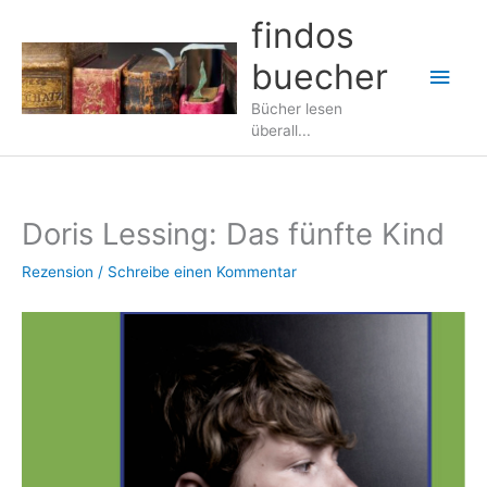
Zum
findos
Inhalt
buecher
springen
Hau
Bücher lesen
überall...
Doris Lessing: Das fünfte Kind
Rezension
/
Schreibe einen Kommentar