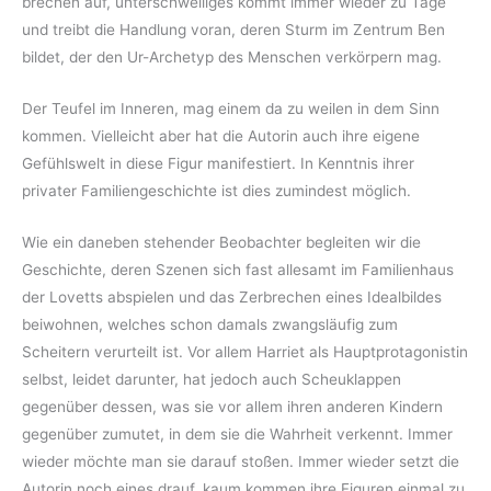
brechen auf, unterschwelliges kommt immer wieder zu Tage
und treibt die Handlung voran, deren Sturm im Zentrum Ben
bildet, der den Ur-Archetyp des Menschen verkörpern mag.
Der Teufel im Inneren, mag einem da zu weilen in dem Sinn
kommen. Vielleicht aber hat die Autorin auch ihre eigene
Gefühlswelt in diese Figur manifestiert. In Kenntnis ihrer
privater Familiengeschichte ist dies zumindest möglich.
Wie ein daneben stehender Beobachter begleiten wir die
Geschichte, deren Szenen sich fast allesamt im Familienhaus
der Lovetts abspielen und das Zerbrechen eines Idealbildes
beiwohnen, welches schon damals zwangsläufig zum
Scheitern verurteilt ist. Vor allem Harriet als Hauptprotagonistin
selbst, leidet darunter, hat jedoch auch Scheuklappen
gegenüber dessen, was sie vor allem ihren anderen Kindern
gegenüber zumutet, in dem sie die Wahrheit verkennt. Immer
wieder möchte man sie darauf stoßen. Immer wieder setzt die
Autorin noch eines drauf, kaum kommen ihre Figuren einmal zu