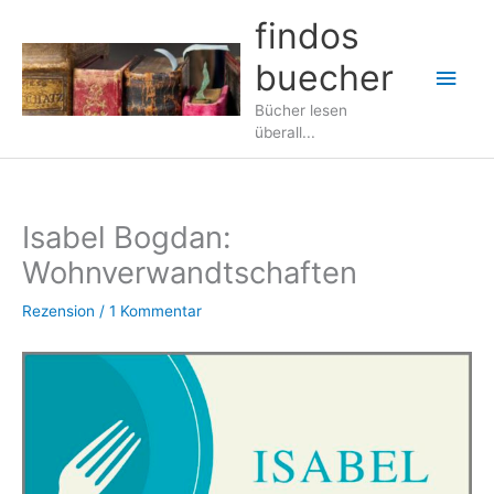
Zum
findos
Inhalt
buecher
springen
Hau
Bücher lesen
überall...
Isabel Bogdan:
Wohnverwandtschaften
Rezension
/
1 Kommentar