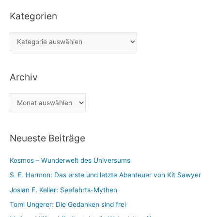
c
Kategorien
h
e
K
n
a
n
t
a
Archiv
e
c
g
h
A
o
:
r
r
c
i
Neueste Beiträge
h
e
i
n
Kosmos – Wunderwelt des Universums
v
S. E. Harmon: Das erste und letzte Abenteuer von Kit Sawyer
Joslan F. Keller: Seefahrts-Mythen
Tomi Ungerer: Die Gedanken sind frei