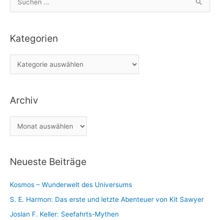
u
c
Kategorien
h
e
K
n
a
n
t
a
Archiv
e
c
g
h
A
o
:
r
r
c
i
Neueste Beiträge
h
e
i
n
Kosmos – Wunderwelt des Universums
v
S. E. Harmon: Das erste und letzte Abenteuer von Kit Sawyer
Joslan F. Keller: Seefahrts-Mythen