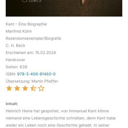
Kant – Eine Biographie
Manfred Kühn
Rezensionsexemplar/Biografie
C. H. Beck
Erschienen am: 15.02.2024
Hardcover
Seiten: 639
ISBN:
978-3-406-81460-0
Übersetzung: Martin Pfeiffer
Inhalt:
Heinrich Heine hat gespottet, von Immanuel Kant könne
niemand eine Lebensgeschichte schreiben, denn Kant habe
weder ein Leben noch eine Geschichte gehabt. In seiner