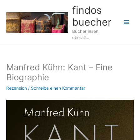
Zum
findos
Inhalt
buecher
springen
Hau
Bücher lesen
überall...
Manfred Kühn: Kant – Eine
Biographie
Rezension
/
Schreibe einen Kommentar