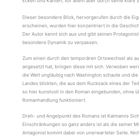
Ecken und Kanten, vor allem aber durch seine klare S
Dieser besondere Blick, hervorgerufen durch die Eige
erscheinen, wurden hier konzentriert in die Geschi
Der Autor kennt sich aus und gibt seinen Protagonis
besondere Dynamik zu verpassen.
Zum einen durch den temporären Ortswechsel als auc
angesetzt hat, bringen diese mit sich. Verwoben wer
die Welt ungläubig nach Washington schaute und die
Landes blickten, die aus dem Rucksack eines der Te
so hier kunstvoll in den Roman eingebunden, ohne ü
Romanhandlung funktioniert.
Dreh- und Angelpunkt des Romans ist Kalmanns Sicht 
Einschränkungen so ganz anders ist als die seiner M
Antagonist kommt dabei von unerwarteter Seite. Nich