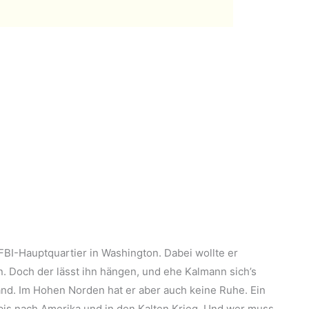
m FBI-Hauptquartier in Washington. Dabei wollte er
. Doch der lässt ihn hängen, und ehe Kalmann sich’s
land. Im Hohen Norden hat er aber auch keine Ruhe. Ein
bis nach Amerika und in den Kalten Krieg. Und wer muss