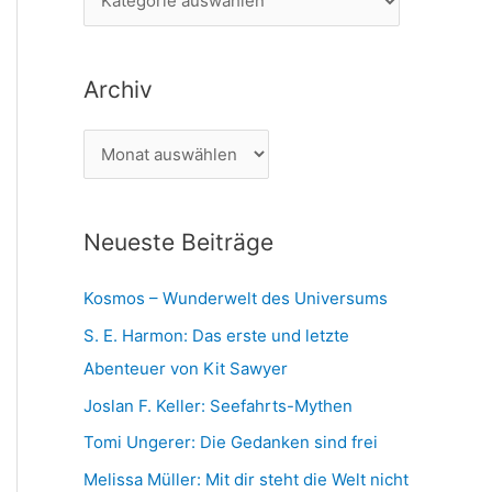
n
a
n
t
a
Archiv
e
c
g
h
A
o
:
r
r
c
i
Neueste Beiträge
h
e
i
n
Kosmos – Wunderwelt des Universums
v
S. E. Harmon: Das erste und letzte
Abenteuer von Kit Sawyer
Joslan F. Keller: Seefahrts-Mythen
Tomi Ungerer: Die Gedanken sind frei
Melissa Müller: Mit dir steht die Welt nicht