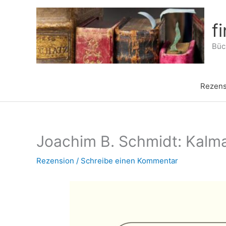
Zum
Inhalt
f
springen
Büch
Rezens
Joachim B. Schmidt: Kalm
Rezension
/
Schreibe einen Kommentar