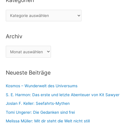
Kategorien
e
K
n
a
n
t
a
Archiv
e
c
g
h
A
o
:
r
r
c
i
Neueste Beiträge
h
e
i
n
Kosmos – Wunderwelt des Universums
v
S. E. Harmon: Das erste und letzte Abenteuer von Kit Sawyer
Joslan F. Keller: Seefahrts-Mythen
Tomi Ungerer: Die Gedanken sind frei
Melissa Müller: Mit dir steht die Welt nicht still