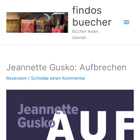
Zum
findos
Inhalt
buecher
springen
Hau
Bücher lesen
überall...
Jeannette Gusko: Aufbrechen
Rezension
/
Schreibe einen Kommentar