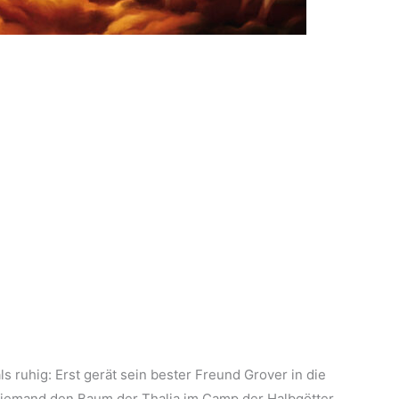
ls ruhig: Erst gerät sein bester Freund Grover in die
 jemand den Baum der Thalia im Camp der Halbgötter