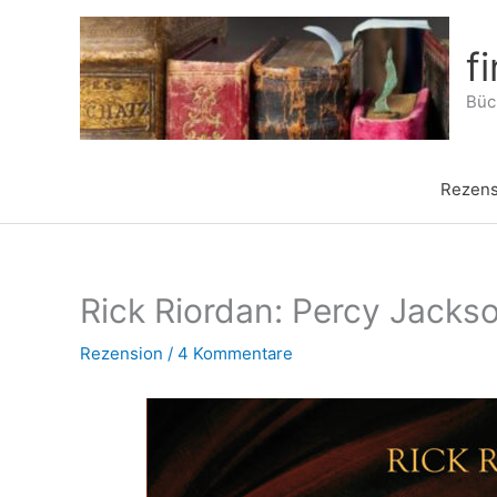
Zum
Inhalt
f
springen
Büch
Rezens
Rick Riordan: Percy Jacks
Rezension
/
4 Kommentare