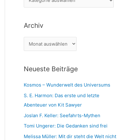
n
a
n
t
a
Archiv
e
c
g
h
A
o
:
r
r
c
i
Neueste Beiträge
h
e
i
n
Kosmos – Wunderwelt des Universums
v
S. E. Harmon: Das erste und letzte
Abenteuer von Kit Sawyer
Joslan F. Keller: Seefahrts-Mythen
Tomi Ungerer: Die Gedanken sind frei
Melissa Müller: Mit dir steht die Welt nicht