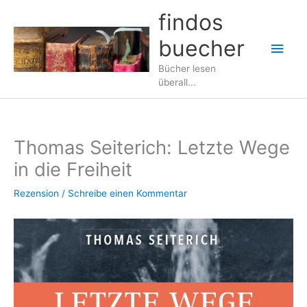
Zum
findos
Inhalt
buecher
springen
Hau
Bücher lesen
überall...
Thomas Seiterich: Letzte Wege
in die Freiheit
Rezension
/
Schreibe einen Kommentar