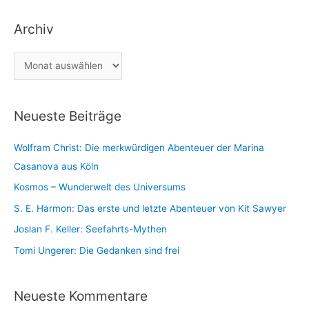
t
a
Archiv
e
c
g
h
A
o
:
r
r
c
i
Neueste Beiträge
h
e
i
n
Wolfram Christ: Die merkwürdigen Abenteuer der Marina
v
Casanova aus Köln
Kosmos – Wunderwelt des Universums
S. E. Harmon: Das erste und letzte Abenteuer von Kit Sawyer
Joslan F. Keller: Seefahrts-Mythen
Tomi Ungerer: Die Gedanken sind frei
Neueste Kommentare