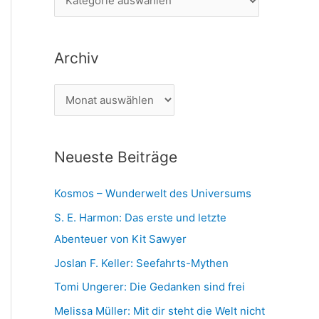
n
a
n
t
a
Archiv
e
c
g
h
A
o
:
r
r
c
i
Neueste Beiträge
h
e
i
n
Kosmos – Wunderwelt des Universums
v
S. E. Harmon: Das erste und letzte
Abenteuer von Kit Sawyer
Joslan F. Keller: Seefahrts-Mythen
Tomi Ungerer: Die Gedanken sind frei
Melissa Müller: Mit dir steht die Welt nicht