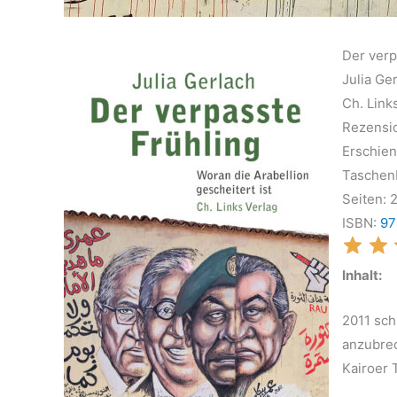
Der verp
Julia Ge
Ch. Link
Rezensi
Erschien
Taschen
Seiten: 
ISBN:
97
Inhalt:
2011 sch
anzubre
Kairoer 