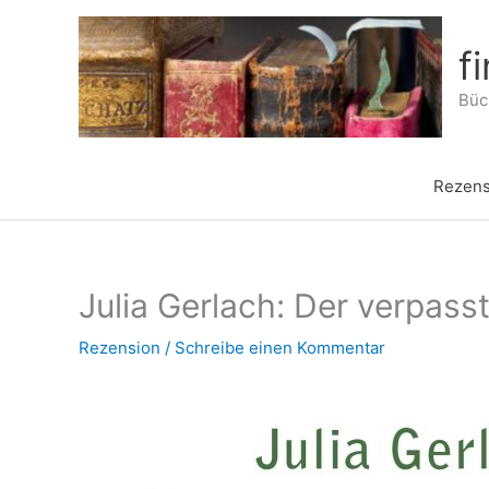
Zum
Inhalt
f
springen
Büch
Rezens
Julia Gerlach: Der verpass
Rezension
/
Schreibe einen Kommentar