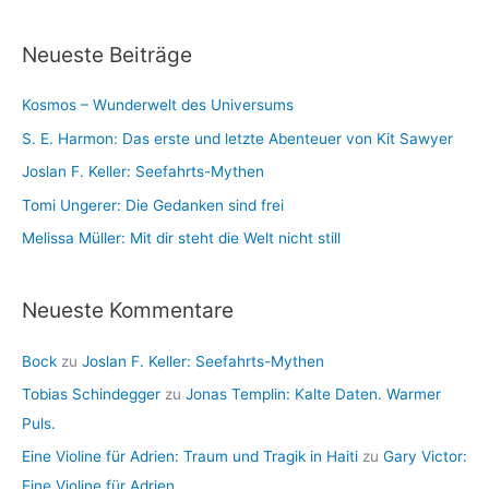
r
c
i
Neueste Beiträge
h
e
i
n
Kosmos – Wunderwelt des Universums
v
S. E. Harmon: Das erste und letzte Abenteuer von Kit Sawyer
Joslan F. Keller: Seefahrts-Mythen
Tomi Ungerer: Die Gedanken sind frei
Melissa Müller: Mit dir steht die Welt nicht still
Neueste Kommentare
Bock
zu
Joslan F. Keller: Seefahrts-Mythen
Tobias Schindegger
zu
Jonas Templin: Kalte Daten. Warmer
Puls.
Eine Violine für Adrien: Traum und Tragik in Haiti
zu
Gary Victor:
Eine Violine für Adrien