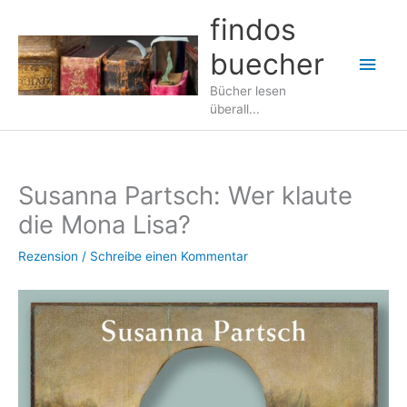
Zum
findos
Inhalt
buecher
springen
Hau
Bücher lesen
überall...
Susanna Partsch: Wer klaute
die Mona Lisa?
Rezension
/
Schreibe einen Kommentar