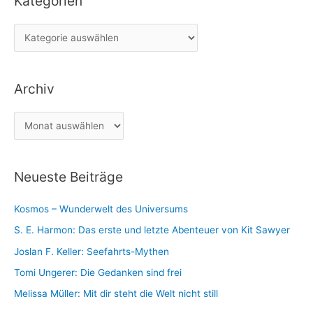
Kategorien
e
K
n
a
n
t
a
Archiv
e
c
g
h
A
o
:
r
r
c
i
Neueste Beiträge
h
e
i
n
Kosmos – Wunderwelt des Universums
v
S. E. Harmon: Das erste und letzte Abenteuer von Kit Sawyer
Joslan F. Keller: Seefahrts-Mythen
Tomi Ungerer: Die Gedanken sind frei
Melissa Müller: Mit dir steht die Welt nicht still