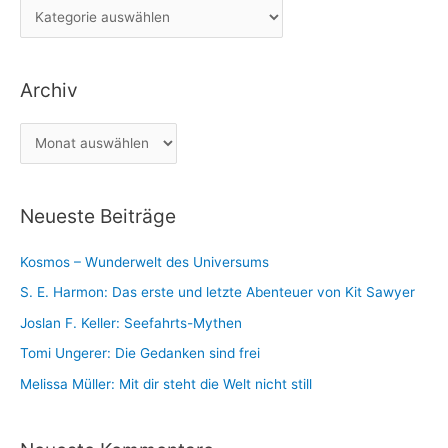
K
n
a
n
t
a
Archiv
e
c
g
h
A
o
:
r
r
c
i
Neueste Beiträge
h
e
i
n
Kosmos – Wunderwelt des Universums
v
S. E. Harmon: Das erste und letzte Abenteuer von Kit Sawyer
Joslan F. Keller: Seefahrts-Mythen
Tomi Ungerer: Die Gedanken sind frei
Melissa Müller: Mit dir steht die Welt nicht still