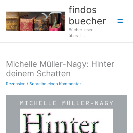
Zum
findos
Inhalt
buecher
springen
Hau
Bücher lesen
überall...
Michelle Müller-Nagy: Hinter
deinem Schatten
Rezension
/
Schreibe einen Kommentar