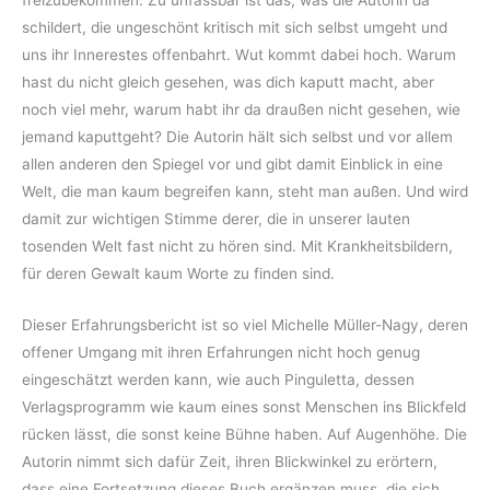
freizubekommen. Zu unfassbar ist das, was die Autorin da
schildert, die ungeschönt kritisch mit sich selbst umgeht und
uns ihr Innerestes offenbahrt. Wut kommt dabei hoch. Warum
hast du nicht gleich gesehen, was dich kaputt macht, aber
noch viel mehr, warum habt ihr da draußen nicht gesehen, wie
jemand kaputtgeht? Die Autorin hält sich selbst und vor allem
allen anderen den Spiegel vor und gibt damit Einblick in eine
Welt, die man kaum begreifen kann, steht man außen. Und wird
damit zur wichtigen Stimme derer, die in unserer lauten
tosenden Welt fast nicht zu hören sind. Mit Krankheitsbildern,
für deren Gewalt kaum Worte zu finden sind.
Dieser Erfahrungsbericht ist so viel Michelle Müller-Nagy, deren
offener Umgang mit ihren Erfahrungen nicht hoch genug
eingeschätzt werden kann, wie auch Pinguletta, dessen
Verlagsprogramm wie kaum eines sonst Menschen ins Blickfeld
rücken lässt, die sonst keine Bühne haben. Auf Augenhöhe. Die
Autorin nimmt sich dafür Zeit, ihren Blickwinkel zu erörtern,
dass eine Fortsetzung dieses Buch ergänzen muss, die sich