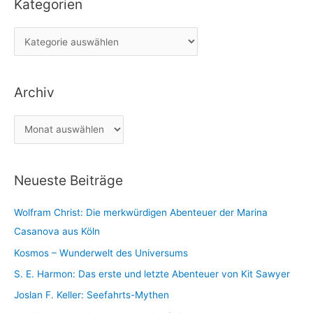
Kategorien
h
e
K
n
a
n
t
a
Archiv
e
c
g
h
A
o
:
r
r
c
i
Neueste Beiträge
h
e
i
n
Wolfram Christ: Die merkwürdigen Abenteuer der Marina
v
Casanova aus Köln
Kosmos – Wunderwelt des Universums
S. E. Harmon: Das erste und letzte Abenteuer von Kit Sawyer
Joslan F. Keller: Seefahrts-Mythen