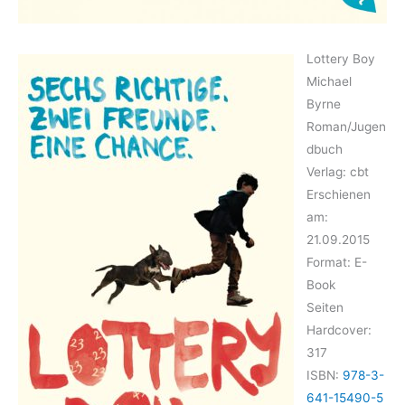
Lottery Boy
Michael
Byrne
Roman/Jugen
dbuch
Verlag: cbt
Erschienen
am:
21.09.2015
Format: E-
Book
Seiten
Hardcover:
317
ISBN:
978-3-
641-15490-5