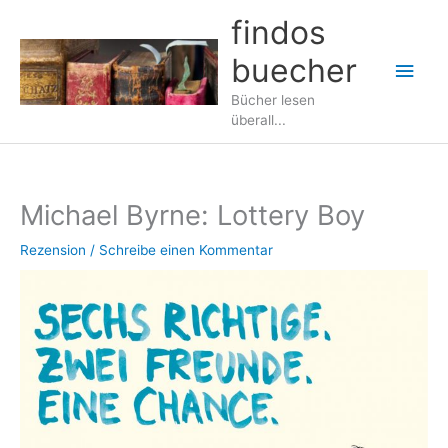
Zum
findos
Inhalt
buecher
springen
Hau
Bücher lesen
überall...
Michael Byrne: Lottery Boy
Rezension
/
Schreibe einen Kommentar