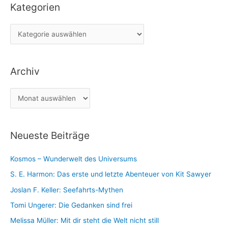
Kategorien
h
e
K
n
a
n
t
a
Archiv
e
c
g
h
A
o
:
r
r
c
i
Neueste Beiträge
h
e
i
n
Kosmos – Wunderwelt des Universums
v
S. E. Harmon: Das erste und letzte Abenteuer von Kit Sawyer
Joslan F. Keller: Seefahrts-Mythen
Tomi Ungerer: Die Gedanken sind frei
Melissa Müller: Mit dir steht die Welt nicht still